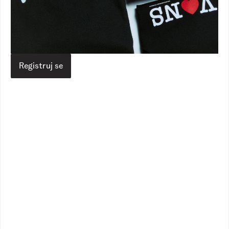
Vans RS
Proizvodi
Dodaci
Torbe i rančevi
Old Skool Check Backpack
Old Skool Check Backpack
5.690,00
RSD
4.590,00
RSD
Registruj se
Veličina
Izaberite vašu veličinu
Vodič za veličine
Dodaj u korpu
Opis
Specifikacija