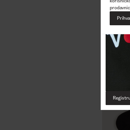
korisničko
prodavnic
Prihv
Classic Kick
1
Dostupne bo
2.090,00
R
Registru