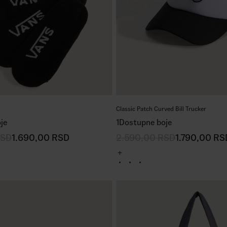
Classic Patch Curved Bill Trucker
je
1
Dostupne boje
SD
1.690,00
RSD
2.590,00
RSD
1.790,00
RS