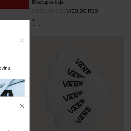
1
Dostupne boje
2.290,00
RSD
1.790,00
RSD
ovinu.