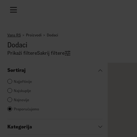
Vans RS
Proizvodi
Dodaci
Dodaci
Prikaži filtere
Sakrij filtere
Sortiraj
Najjeftinije
Najskuplje
Najnovije
Preporučujemo
Kategorija