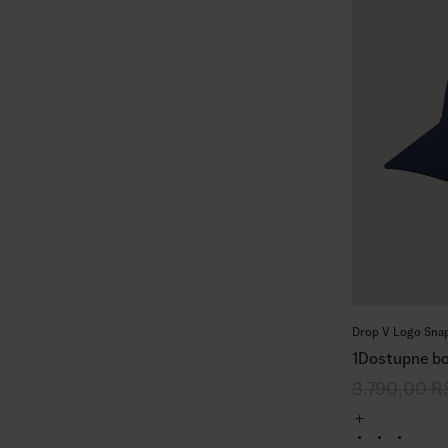
Drop V Logo Sna
1
Dostupne bo
3.790,00
R