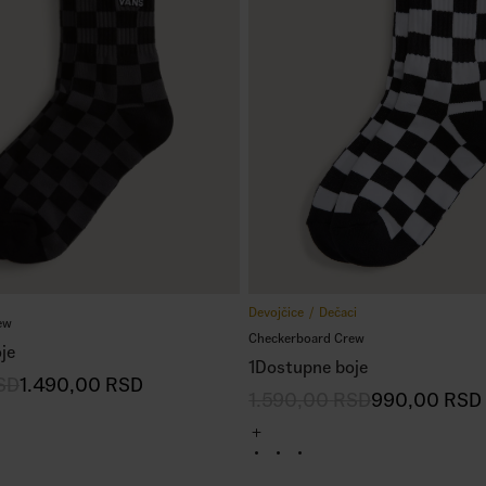
Devojčice
Dečaci
ew
Checkerboard Crew
je
1
Dostupne boje
SD
1.490,00
RSD
1.590,00
RSD
990,00
RSD