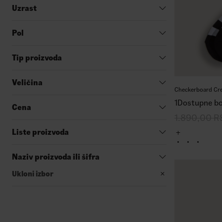
Uzrast
Pol
Tip proizvoda
Veličina
Checkerboard Cr
1
Dostupne bo
Cena
1.890,00
R
Liste proizvoda
Naziv proizvoda ili šifra
Ukloni izbor