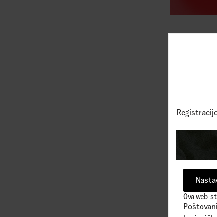
Registracij
Nastav
Ova web-str
Poštovani 