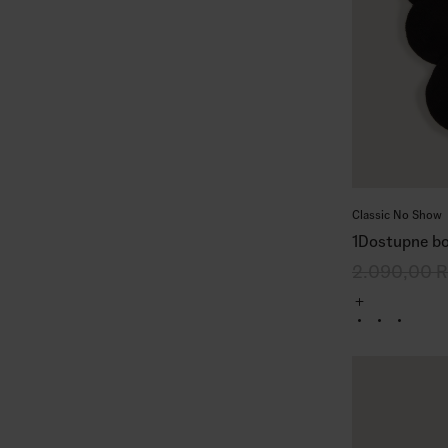
Classic No Show
1
Dostupne bo
2.090,00
R