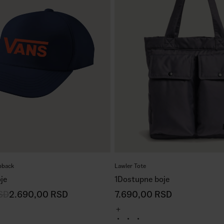
pback
Lawler Tote
je
1
Dostupne boje
SD
2.690,00
RSD
7.690,00
RSD