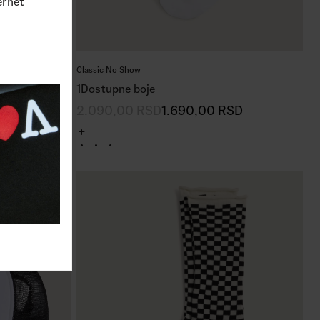
ernet
Classic No Show
1
Dostupne boje
SD
2.090,00
RSD
1.690,00
RSD