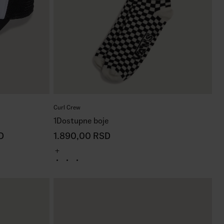
Curl Crew
1
Dostupne boje
D
1.890,00
RSD