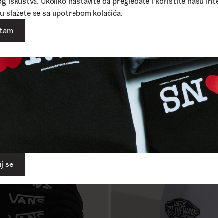
g iskustva. Ukoliko nastavite da pregledate i koristite našu Int
u slažete se sa upotrebom kolačića.
atam
Classic Kick
je
1
Dostupne boje
SD
1.690,00
RSD
2.090,00
RSD
1.690,00
R
j se