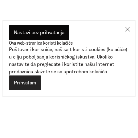
Nastavi bez prihvatanja
Ova web-stranica koristi kolačiće
Poštovani korisniče, naš sajt koristi cookies (kolačiće)
u cilju poboljšanja korisničkog iskustva. Ukoliko
nastavite da pregledate i koristite našu Internet
prodavnicu slažete se sa upotrebom kolačića.
Prihvatam
Old Skool Trek Backpack
Old Skool Cla