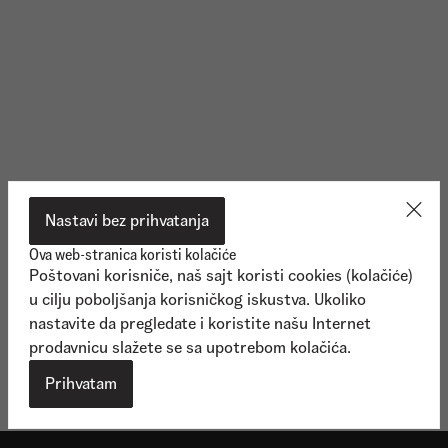
Nastavi bez prihvatanja
Ova web-stranica koristi kolačiće
Poštovani korisniče, naš sajt koristi cookies (kolačiće)
u cilju poboljšanja korisničkog iskustva. Ukoliko
nastavite da pregledate i koristite našu Internet
prodavnicu slažete se sa upotrebom kolačića.
Vidi više
Vidi viš
Prihvatam