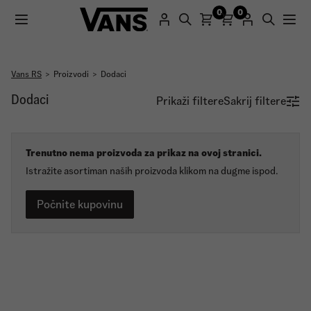
0
0
Vans RS
Proizvodi
Dodaci
Registracijom na naš sajt dobijate promo kod sa 25%
Dodaci
popusta za prvu kupovinu.
Prikaži filtere
Sakrij filtere
Registruj se
Trenutno nema proizvoda za prikaz na ovoj stranici.
Istražite asortiman naših proizvoda klikom na dugme ispod.
Počnite kupovinu