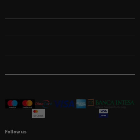
Shop
Sport
Brend
Porudžbina
Korisnička podrška
Follow us