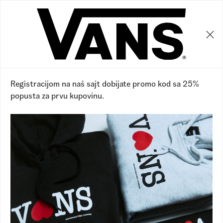
0
0
Vans RS
Proizvodi
Proizvodi
Prikaži filtere
Sakrij filtere
149 proizvoda
Registracijom na naš sajt dobijate promo kod sa 25%
popusta za prvu kupovinu.