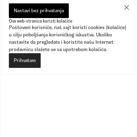
BMX Proof Wafflecup
BMX Proof Wafflecup
1
Dostupne boje
1
Dostupne boje
Nastavi bez prihvatanja
11.190,00
RSD
11.190,00
RSD
Ova web-stranica koristi kolačiće
7.790,00
RSD
7.790,00
RSD
Poštovani korisniče, naš sajt koristi cookies (kolačiće)
u cilju poboljšanja korisničkog iskustva. Ukoliko
nastavite da pregledate i koristite našu Internet
prodavnicu slažete se sa upotrebom kolačića.
Prihvatam