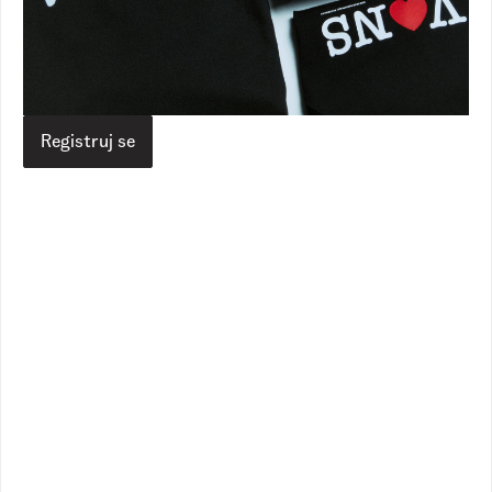
Authentic
Authentic
1
Dostupne boje
1
Dostupne boje
9.390,00
RSD
9.390,00
RSD
7.490,00
RSD
7.490,00
RSD
Registruj se