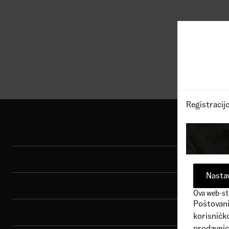
1
Dostupne boje
1
Dostu
2.990,00
RSD
7.090
Registracij
Shop
Sport
Nastav
Brend
Ova web-str
Poštovani 
Porudžbina
korisničko
prodavnic