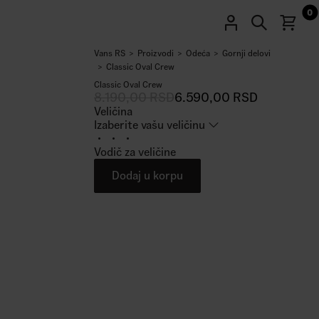
0
Vans RS
Proizvodi
Odeća
Gornji delovi
20
%
Classic Oval Crew
Classic Oval Crew
8.190,00
RSD
6.590,00
RSD
Veličina
Izaberite vašu veličinu
Vodič za veličine
Dodaj u korpu