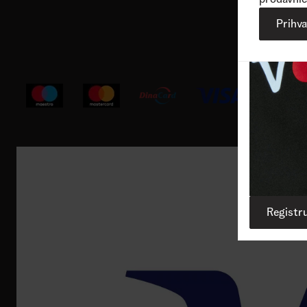
Korisnička podrška
Prihv
Registru