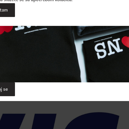
atam
j se