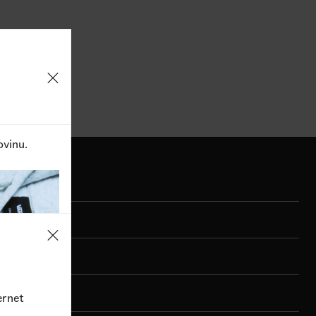
1
Dostupne boje
3.490,00
RSD
2.090,0
ovinu.
ernet