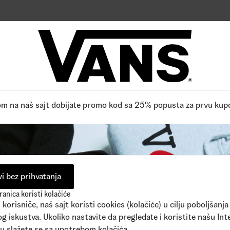
pne boje
1
Dostupne boje
,00
RSD
2.990,00
RSD
Reviews
0
/5
FPO, Budite prvi koji ocenjuje,
Pročitano 0 recenzija
Napišite recenziju
om na naš sajt dobijate promo kod sa 25% popusta za prvu kup
i bez prihvatanja
anica koristi kolačiće
korisniče, naš sajt koristi cookies (kolačiće) u cilju poboljšanja
g iskustva. Ukoliko nastavite da pregledate i koristite našu Int
u slažete se sa upotrebom kolačića.