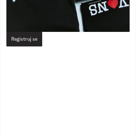
Devojčice
Dečaci
Berry Pop OS Crew
Blocked Box Sweatpants
1
Dostupne boje
1
Dostupne boje
6.390,00
RSD
5.890,00
RSD
Registruj se
4.490,00
RSD
3.490,00
RSD