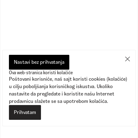
Style 76 SS
Style 76 SS
1
Dostupne boje
1
Dostupne boje
2.890,00
RSD
2.890,00
RSD
1.990,00
RSD
2.290,00
RSD
Nastavi bez prihvatanja
Ova web-stranica koristi kolačiće
Poštovani korisniče, naš sajt koristi cookies (kolačiće)
u cilju poboljšanja korisničkog iskustva. Ukoliko
nastavite da pregledate i koristite našu Internet
prodavnicu slažete se sa upotrebom kolačića.
Prihvatam