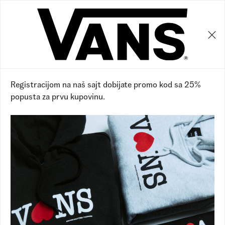
0
0
Vans RS
Proizvodi
Odeća
Odeća
Prikaži filtere
Sakrij filtere
14 proizvoda
Registracijom na naš sajt dobijate promo kod sa 25%
popusta za prvu kupovinu.