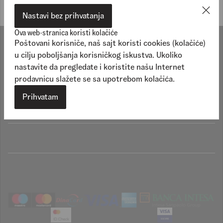
Nastavi bez prihvatanja
Ova web-stranica koristi kolačiće
Poštovani korisniče, naš sajt koristi cookies (kolačiće)
Shop
u cilju poboljšanja korisničkog iskustva. Ukoliko
nastavite da pregledate i koristite našu Internet
Sport
prodavnicu slažete se sa upotrebom kolačića.
Prihvatam
Brend
Porudžbina
Korisnička podrška