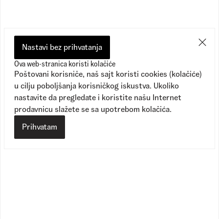
mora ispunjavati sledeće uslove:
- Isporuka robe je moguća samo na teritoriji Republike
Srbije, na adresi navedenoj u porudžbini.
- Samo vlasnik platne kartice može izvršiti plaćanje.
Nastavi bez prihvatanja
U slučaju dodatnih pitanja možete nam se obratiti putem
Ova web-stranica koristi kolačiće
online formulara na linku
KORISNIČKA PODRŠKA
ili
Poštovani korisniče, naš sajt koristi cookies (kolačiće)
pozivom na +381114428300 .
u cilju poboljšanja korisničkog iskustva. Ukoliko
nastavite da pregledate i koristite našu Internet
prodavnicu slažete se sa upotrebom kolačića.
Plaćanje karticama na rate bez kamate
Prihvatam
Svoju narudžbinu možete platiti i na rate, bez kamate, do 3
mesečne rate, koristeći Visa ili MasterCard kartice banke
Intesa. Kartica mora biti odobrena od strane banke
izdavaoca za online (Internet) plaćanje. Prilikom online
naručivanja, odabirom odgovarajućeg načina plaćanja
bićete preusmereni na stranicu banke Intesa koja je
zaštićena i sigurna za ovakav način plaćanja. Niti jednog