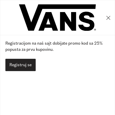
0
0
Vans RS
Načini plaćanja
Načini plaćanja
Registracijom na naš sajt dobijate promo kod sa 25%
popusta za prvu kupovinu.
Vodič veličina
Kako kupiti
Načini plaćanja
Plaćanje karticama
Povrati
Zamena artikla
Povrat novčanih sredstva
Politika privatnosti
Uslovi korišćenja i prodaje
Pravo na odustajanje
Reklamacija
Uslovi isporuke
Pitanja i odgovori
Kontakt