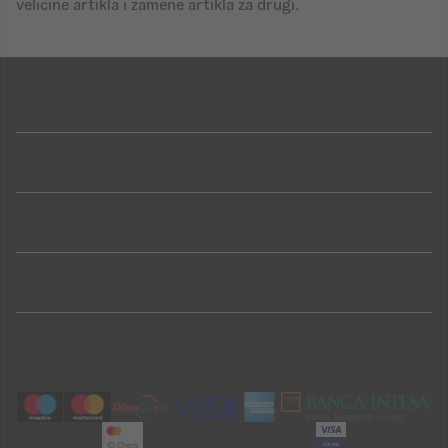
veličine artikla i zamene artikla za drugi.
Shop
Sport
Brend
Porudžbina
Korisnička podrška