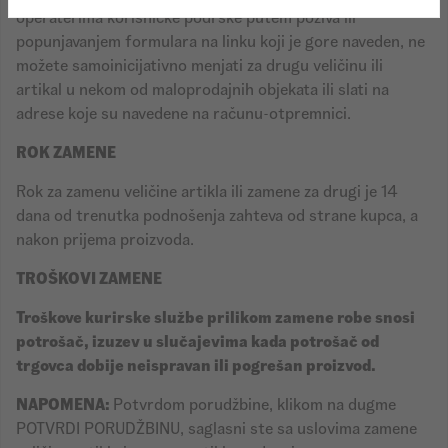
operaterima korisničke podrške putem poziva ili
popunjavanjem formulara na linku koji je gore naveden, ne
možete samoinicijativno menjati za drugu veličinu ili
artikal u nekom od maloprodajnih objekata ili slati na
adrese koje su navedene na računu-otpremnici.
ROK ZAMENE
Rok za zamenu veličine artikla ili zamene za drugi je 14
dana od trenutka podnošenja zahteva od strane kupca, a
nakon prijema proizvoda.
TROŠKOVI ZAMENE
Troškove kurirske službe prilikom zamene robe snosi
potrošač, izuzev u slučajevima kada potrošač od
trgovca dobije neispravan ili pogrešan proizvod.
NAPOMENA:
Potvrdom porudžbine, klikom na dugme
POTVRDI PORUDŽBINU, saglasni ste sa uslovima zamene