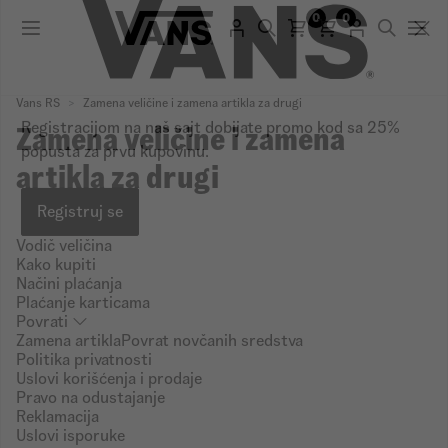
0
0
Vans RS
Zamena veličine i zamena artikla za drugi
Zamena veličine i zamena
Registracijom na naš sajt dobijate promo kod sa 25%
artikla za drugi
popusta za prvu kupovinu.
Vodič veličina
Registruj se
Kako kupiti
Načini plaćanja
Plaćanje karticama
Povrati
Zamena artikla
Povrat novčanih sredstva
Politika privatnosti
Uslovi korišćenja i prodaje
Pravo na odustajanje
Reklamacija
Uslovi isporuke