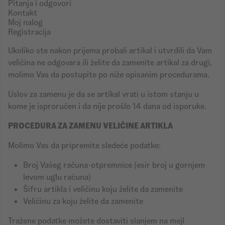
Pitanja i odgovori
Kontakt
Moj nalog
Registracija
Ukoliko ste nakon prijema probali artikal i utvrdili da Vam
veličina ne odgovara ili želite da zamenite artikal za drugi,
molimo Vas da postupite po niže opisanim procedurama.
Uslov za zamenu je da se artikal vrati u istom stanju u
kome je isproručen i da nije prošlo 14 dana od isporuke.
PROCEDURA ZA ZAMENU VELIČINE ARTIKLA
Molimo Vas da pripremite sledeće podatke:
Broj Vašeg računa-otpremnice (esir broj u gornjem
levom uglu računa)
Šifru artikla i veličinu koju želite da zamenite
Veličinu za koju želite da zamenite
Tražene podatke možete dostaviti slanjem na mejl