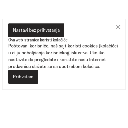
Nastavi bez prihvatanja
Ova web-stranica koristi kolačiće
Poštovani korisniče, naš sajt koristi cookies (kolačiće)
u cilju poboljšanja korisničkog iskustva. Ukoliko
nastavite da pregledate i koristite našu Internet
prodavnicu slažete se sa upotrebom kolačića.
Prihvatam
Crosspath XC
Authentic Hi 