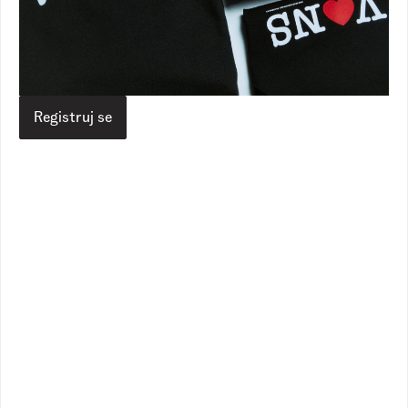
Authentic
Authentic
1
Dostupne boje
1
Dostupne boje
9.390,00
RSD
9.390,00
RSD
7.490,00
RSD
7.490,00
RSD
Registruj se