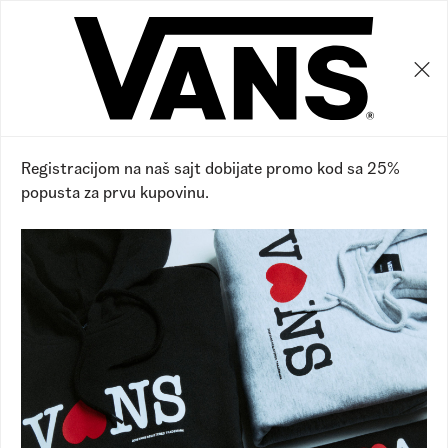
0
0
Vans RS
Proizvodi
Obuća
Patike
Patike
Prikaži filtere
Sakrij filtere
64 proizvoda
Registracijom na naš sajt dobijate promo kod sa 25%
popusta za prvu kupovinu.