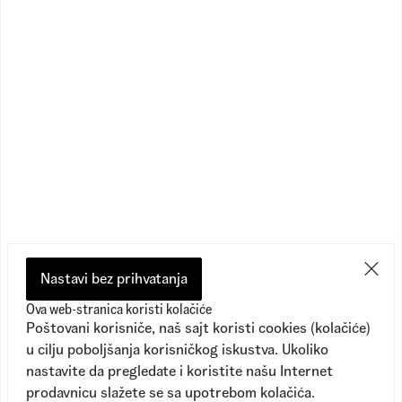
Flying V Crew Tee
Hylane
1
Dostupne boje
1
Dostupne boje
3.490,00
RSD
11.790,00
RSD
2.390,00
RSD
7.090,00
RSD
Nastavi bez prihvatanja
Ova web-stranica koristi kolačiće
Poštovani korisniče, naš sajt koristi cookies (kolačiće)
u cilju poboljšanja korisničkog iskustva. Ukoliko
nastavite da pregledate i koristite našu Internet
prodavnicu slažete se sa upotrebom kolačića.