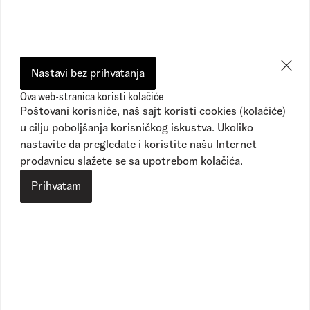
Nastavi bez prihvatanja
Ova web-stranica koristi kolačiće
Poštovani korisniče, naš sajt koristi cookies (kolačiće)
u cilju poboljšanja korisničkog iskustva. Ukoliko
nastavite da pregledate i koristite našu Internet
prodavnicu slažete se sa upotrebom kolačića.
Prihvatam
Crosspath XC
Authentic Hi 