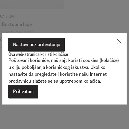
UA SK8-Hi
1
Dostupne boje
11.190,00
RSD
8.990,00
RSD
Nastavi bez prihvatanja
Ova web-stranica koristi kolačiće
Poštovani korisniče, naš sajt koristi cookies (kolačiće)
u cilju poboljšanja korisničkog iskustva. Ukoliko
nastavite da pregledate i koristite našu Internet
prodavnicu slažete se sa upotrebom kolačića.
Prihvatam