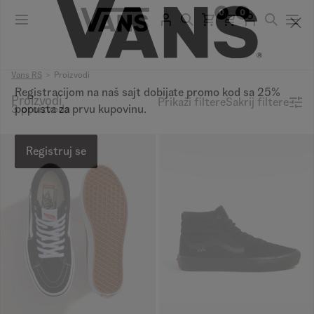
0
0
Vans RS
Proizvodi
Proizvodi
Prikaži filtere
Sakrij filtere
3 proizvoda
Registracijom na naš sajt dobijate promo kod sa 25%
popusta za prvu kupovinu.
Registruj se