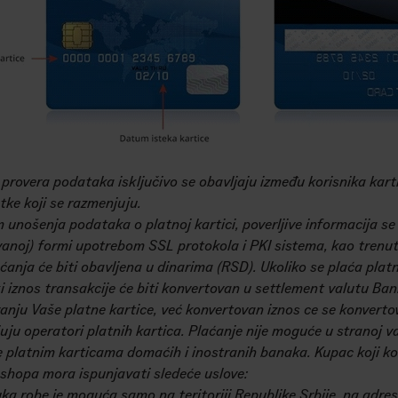
 provera podataka isključivo se obavljaju između korisnika kart
ke koji se razmenjuju.
m unošenja podataka o platnoj kartici, poverljive informacija s
vanoj) formi upotrebom SSL protokola i PKI sistema, kao trenu
ćanja će biti obavljena u dinarima (RSD). Ukoliko se plaća pla
i iznos transakcije će biti konvertovan u settlement valutu Ba
anju Vaše platne kartice, već konvertovan iznos ce se konverto
uju operatori platnih kartica. Plaćanje nije moguće u stranoj val
platnim karticama domaćih i inostranih banaka. Kupac koji kor
shopa mora ispunjavati sledeće uslove:
uka robe je moguća samo na teritoriji Republike Srbije, na adre