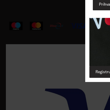
Prihv
Registru