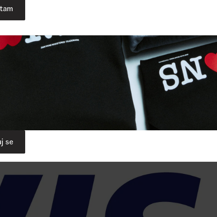
atam
j se