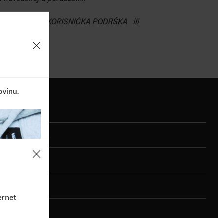
ulara na linku
KORISNIČKA PODRŠKA
ili
ovinu.
ernet