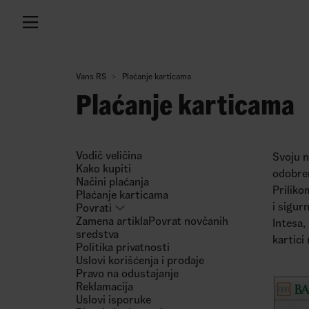
Vans RS
Plaćanje karticama
Plaćanje karticama
Vodič veličina
Svoju n
Kako kupiti
odobren
Načini plaćanja
Priliko
Plaćanje karticama
i sigur
Povrati
Zamena artikla
Povrat novčanih
Intesa,
sredstva
kartici
Politika privatnosti
Uslovi korišćenja i prodaje
Pravo na odustajanje
Reklamacija
Uslovi isporuke