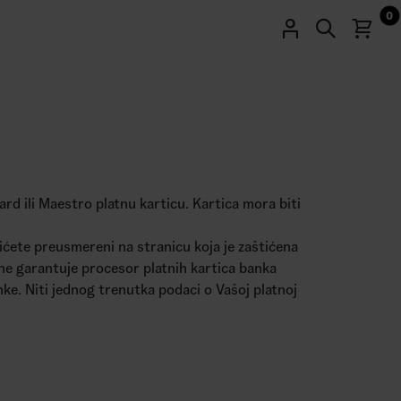
0
rd ili Maestro platnu karticu. Kartica mora biti
ićete preusmereni na stranicu koja je zaštićena
ine garantuje procesor platnih kartica banka
nke. Niti jednog trenutka podaci o Vašoj platnoj