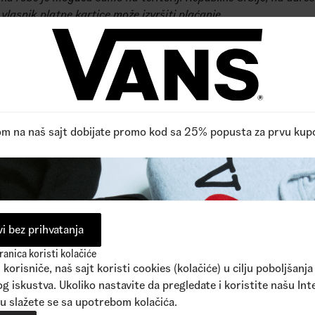
vlasnik platne kartice može izvršiti plaćanje.
ju dodatnih pitanja možete nam se obratiti putem online form
m na +381114428300
om na naš sajt dobijate promo kod sa 25% popusta za prvu kup
i bez prihvatanja
anica koristi kolačiće
korisniče, naš sajt koristi cookies (kolačiće) u cilju poboljšanja
g iskustva. Ukoliko nastavite da pregledate i koristite našu Int
u slažete se sa upotrebom kolačića.