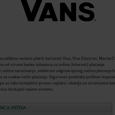
arudžbinu možete platiti koristeći Visa, Visa Electron, MasterCa
a od strane banke izdavaoca za online (Internet) plaćanje.
m online naručivanja, odabirom odgovarajućeg načina plaćanja b
na za ovakav način plaćanja. Sigurnost podataka prilikom kupov
 pa se tako kompletni proces naplate i obavlja na stranicama ba
 nisu dostupni našem sistemu.