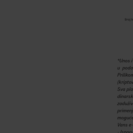
*Unos i
u podat
Priliko
(kripto
Sva pla
dinarsk
zaduživ
primenj
moguće 
Vans e-
- Ispor