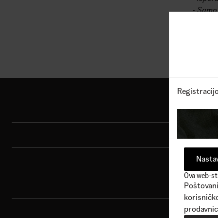
- Samo 
U sluča
pozivo
Registracij
Shop
Sport
Nastav
Brend
Ova web-str
Porudžbina
Poštovani 
korisničko
prodavnic
Korisnička podrška