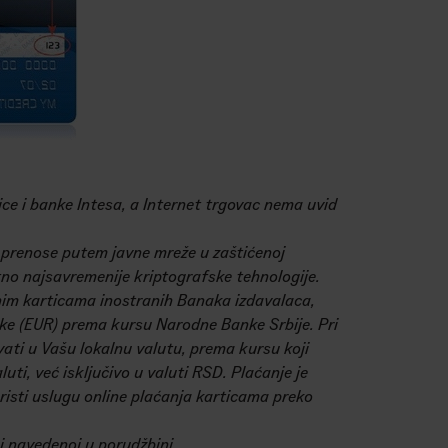
ice i banke Intesa, a Internet trgovac nema uvid
e prenose putem javne mreže u zaštićenoj
tno najsavremenije kriptografske tehnologije.
tnim karticama inostranih Banaka izdavalaca,
nke (EUR) prema kursu Narodne Banke Srbije. Pri
vati u Vašu lokalnu valutu, prema kursu koji
uti, već isključivo u valuti RSD. Plaćanje je
isti uslugu online plaćanja karticama preko
si navedenoj u porudžbini.