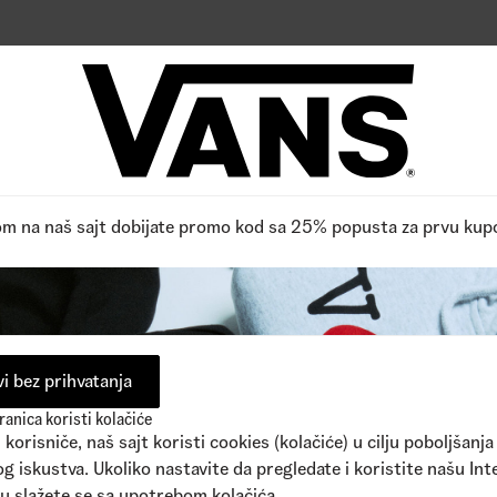
pne boje
1
Dostupne boje
0,00
RSD
9.990,00
RSD
Reviews
0
/5
FPO, Budite prvi koji ocenjuje,
Pročitano 0 recenzija
Napišite recenziju
om na naš sajt dobijate promo kod sa 25% popusta za prvu kup
i bez prihvatanja
anica koristi kolačiće
korisniče, naš sajt koristi cookies (kolačiće) u cilju poboljšanja
g iskustva. Ukoliko nastavite da pregledate i koristite našu Int
u slažete se sa upotrebom kolačića.