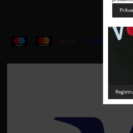
Korisnička podrška
Prihv
Registru