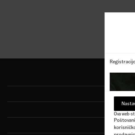
1
Dostupne boje
1
Dostu
18.290,00
RSD
9.99
Registracij
Shop
Sport
Nastav
Brend
Ova web-str
Poštovani 
Porudžbina
korisničko
prodavnic