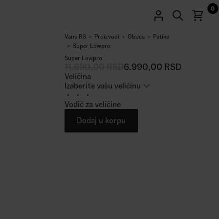
0
Vans RS
Proizvodi
Obuća
Patike
40
%
Super Lowpro
Super Lowpro
11.690,00
RSD
6.990,00
RSD
Veličina
Izaberite vašu veličinu
Vodič za veličine
Dodaj u korpu