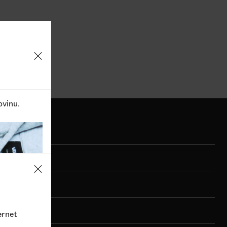
1
Dostupne boje
6.990,00
RSD
9.990,00
RSD
5.990,0
ovinu.
ernet