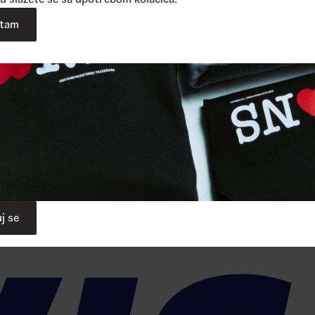
atam
j se