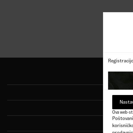
1
Dostupne boje
1
Dostu
2.990,00
RSD
7.690
Registracij
Shop
Sport
Nastav
Brend
Ova web-str
Poštovani 
Porudžbina
korisničko
prodavnic