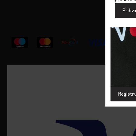
Korisnička podrška
Prihv
Registru