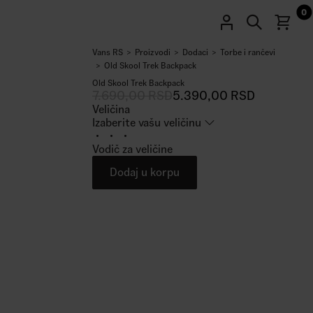
0
Vans RS
Proizvodi
Dodaci
Torbe i rančevi
30
%
Old Skool Trek Backpack
Old Skool Trek Backpack
7.690,00
RSD
5.390,00
RSD
Veličina
Izaberite vašu veličinu
Vodič za veličine
Dodaj u korpu