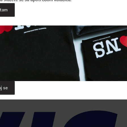
atam
j se