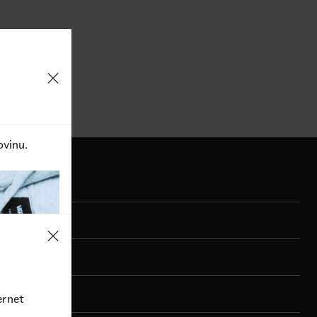
1
Dostupne boje
3.690,00
RSD
5.290,00
RSD
3.690,0
ovinu.
ernet