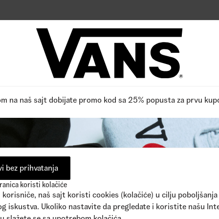
pne boje
1
Dostupne boje
,00
RSD
5.290,00
RSD
Reviews
0
/5
FPO, Budite prvi koji ocenjuje,
Pročitano 0 recenzija
Napišite recenziju
om na naš sajt dobijate promo kod sa 25% popusta za prvu kup
i bez prihvatanja
anica koristi kolačiće
korisniče, naš sajt koristi cookies (kolačiće) u cilju poboljšanja
g iskustva. Ukoliko nastavite da pregledate i koristite našu Int
u slažete se sa upotrebom kolačića.