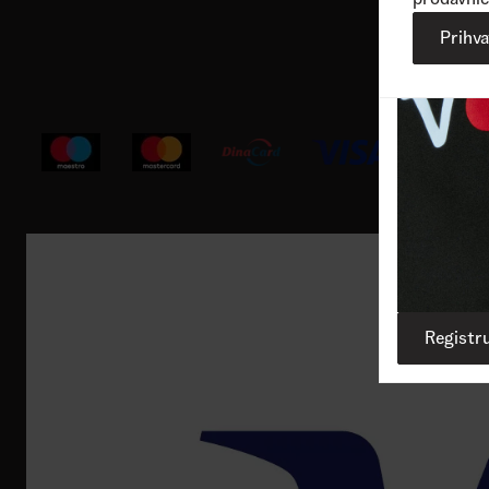
Korisnička podrška
Prihv
Registru