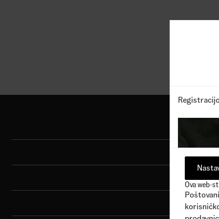
1
Dostupne boje
1
Dostu
6.990,00
RSD
4.890,00
RSD
7.690
Registracij
Shop
Sport
Nastav
Brend
Ova web-str
Poštovani 
Porudžbina
korisničko
prodavnic