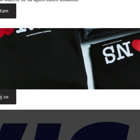
atam
j se