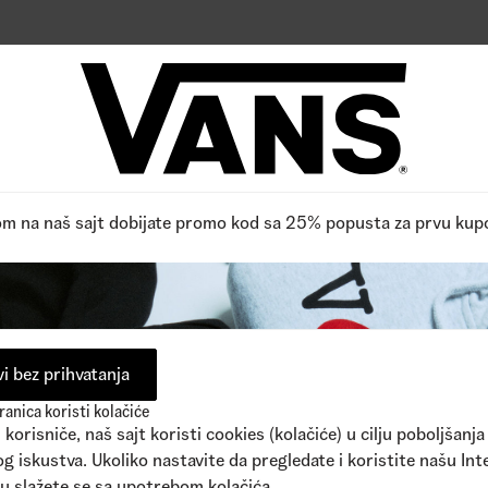
pne boje
1
Dostupne boje
,00
RSD
5.390,00
RSD
5.290,00
RSD
Reviews
0
/5
FPO, Budite prvi koji ocenjuje,
Pročitano 0 recenzija
Napišite recenziju
om na naš sajt dobijate promo kod sa 25% popusta za prvu kup
i bez prihvatanja
anica koristi kolačiće
korisniče, naš sajt koristi cookies (kolačiće) u cilju poboljšanja
g iskustva. Ukoliko nastavite da pregledate i koristite našu Int
u slažete se sa upotrebom kolačića.