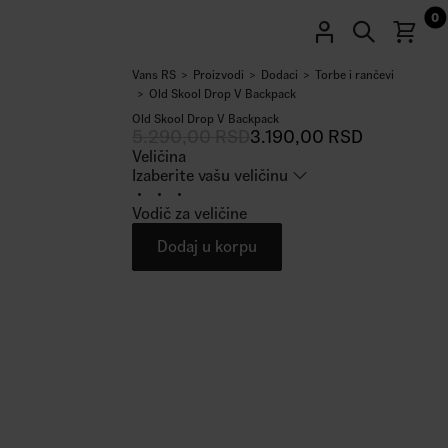
0
Vans RS
Proizvodi
Dodaci
Torbe i rančevi
40
%
Old Skool Drop V Backpack
Old Skool Drop V Backpack
5.290,00
RSD
3.190,00
RSD
Veličina
Izaberite vašu veličinu
Vodič za veličine
Dodaj u korpu