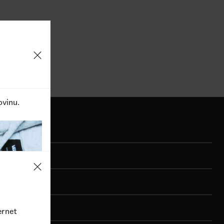
1
Dostupne boje
3.690,00
RSD
5.290,00
RSD
3.690,0
ovinu.
ernet