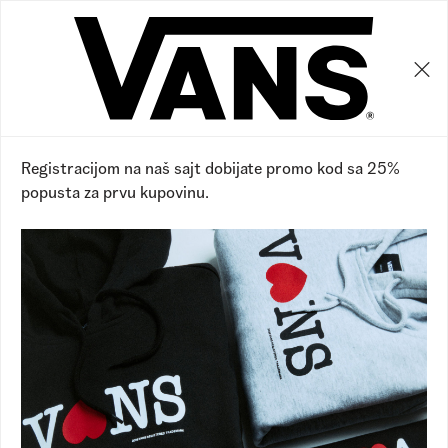
0
0
30
%
Registracijom na naš sajt dobijate promo kod sa 25%
popusta za prvu kupovinu.