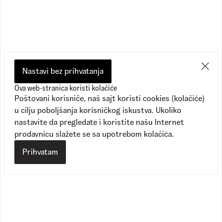
Preporučeno
Nastavi bez prihvatanja
Ova web-stranica koristi kolačiće
Poštovani korisniče, naš sajt koristi cookies (kolačiće)
u cilju poboljšanja korisničkog iskustva. Ukoliko
nastavite da pregledate i koristite našu Internet
prodavnicu slažete se sa upotrebom kolačića.
Prihvatam