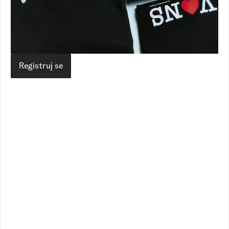
Vans RS
Proizvodi
Odeća
Gornji delovi
By Repaer Sam Ss Tee
By Repaer Sam Ss Tee
3.490,00
RSD
2.090,00
RSD
Veličina
Registruj se
Izaberite vašu veličinu
Vodič za veličine
Dodaj u korpu
Opis
Specifikacija