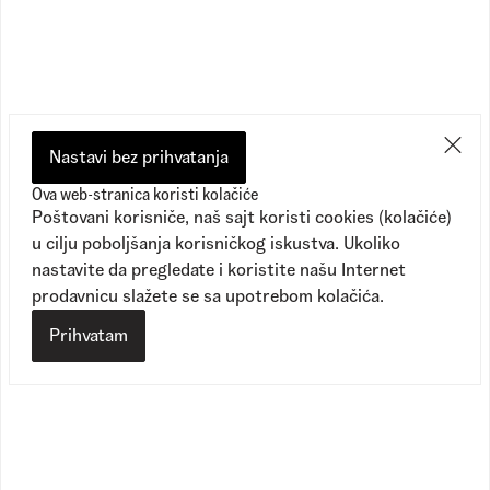
Preporučeno
Nastavi bez prihvatanja
Ova web-stranica koristi kolačiće
Poštovani korisniče, naš sajt koristi cookies (kolačiće)
u cilju poboljšanja korisničkog iskustva. Ukoliko
nastavite da pregledate i koristite našu Internet
prodavnicu slažete se sa upotrebom kolačića.
Prihvatam