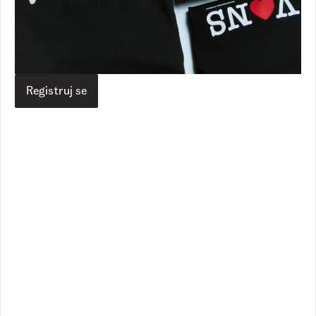
Vans RS
Proizvodi
Odeća
Gornji delovi
Blocked Box Loose Ss
Blocked Box Loose Ss
4.090,00
RSD
2.890,00
RSD
Veličina
Registruj se
Izaberite vašu veličinu
Vodič za veličine
Dodaj u korpu
Opis
Specifikacija