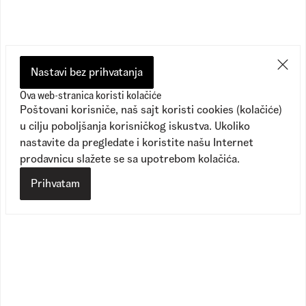
Nastavi bez prihvatanja
Ova web-stranica koristi kolačiće
Poštovani korisniče, naš sajt koristi cookies (kolačiće)
u cilju poboljšanja korisničkog iskustva. Ukoliko
nastavite da pregledate i koristite našu Internet
prodavnicu slažete se sa upotrebom kolačića.
Prihvatam
Crosspath XC
Authentic Hi 