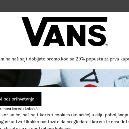
pne boje
1
Dostupne boje
0,00
RSD
9.990,00
RSD
Reviews
0
/5
FPO, Budite prvi koji ocenjuje,
Pročitano 0 recenzija
Napišite recenziju
om na naš sajt dobijate promo kod sa 25% popusta za prvu kup
i bez prihvatanja
anica koristi kolačiće
korisniče, naš sajt koristi cookies (kolačiće) u cilju poboljšanja
g iskustva. Ukoliko nastavite da pregledate i koristite našu Int
u slažete se sa upotrebom kolačića.