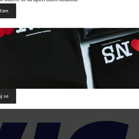
atam
j se