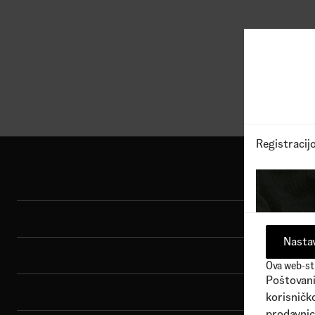
1
Dostupne boje
1
Dostu
18.290,00
RSD
9.99
Registracij
Shop
Sport
Nastav
Brend
Ova web-str
Poštovani 
Porudžbina
korisničko
prodavnic