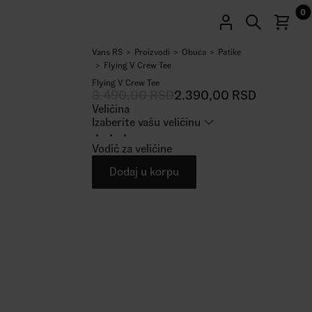
0
Vans RS
Proizvodi
Obuća
Patike
32
%
Flying V Crew Tee
Flying V Crew Tee
3.490,00
RSD
2.390,00
RSD
Veličina
Izaberite vašu veličinu
Vodič za veličine
Dodaj u korpu