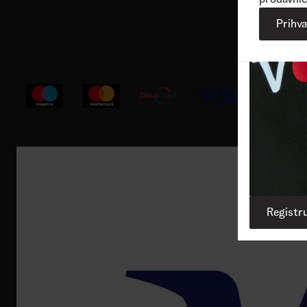
Korisnička podrška
Prihv
Registru