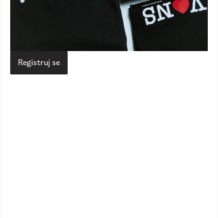
Vans RS
Proizvodi
Obuća
Patike
UA Old Skool
UA Old Skool
9.990,00
RSD
7.990,00
RSD
Veličina
Registruj se
Izaberite vašu veličinu
Vodič za veličine
Dodaj u korpu
Opis
Specifikacija