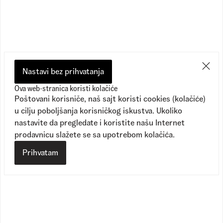
Preporučeno
Nastavi bez prihvatanja
Ova web-stranica koristi kolačiće
Poštovani korisniče, naš sajt koristi cookies (kolačiće)
u cilju poboljšanja korisničkog iskustva. Ukoliko
nastavite da pregledate i koristite našu Internet
prodavnicu slažete se sa upotrebom kolačića.
Prihvatam