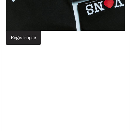
Vans RS
Proizvodi
Obuća
Patike
Old Skool
Old Skool
11.090,00
RSD
8.890,00
RSD
Veličina
Registruj se
Izaberite vašu veličinu
Vodič za veličine
Dodaj u korpu
Opis
Specifikacija