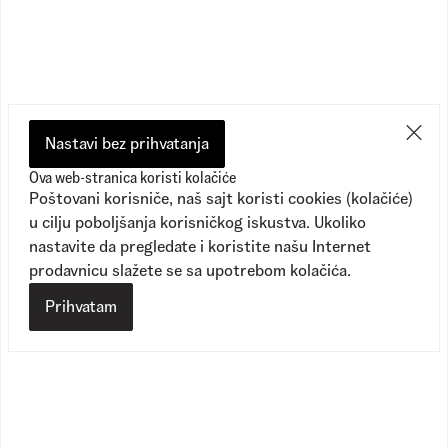
Preporučeno
Nastavi bez prihvatanja
Ova web-stranica koristi kolačiće
Poštovani korisniče, naš sajt koristi cookies (kolačiće)
u cilju poboljšanja korisničkog iskustva. Ukoliko
nastavite da pregledate i koristite našu Internet
prodavnicu slažete se sa upotrebom kolačića.
Prihvatam