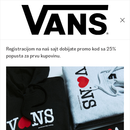
0
0
20
%
Registracijom na naš sajt dobijate promo kod sa 25%
popusta za prvu kupovinu.