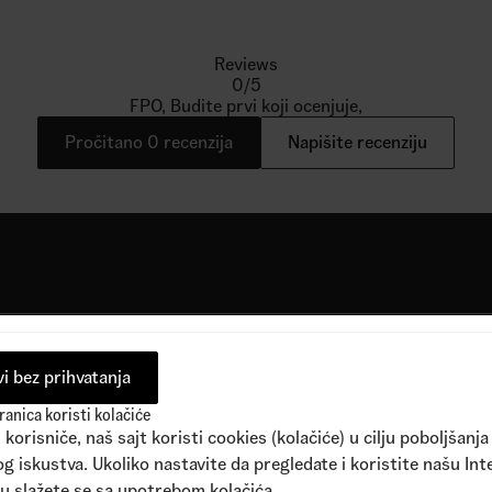
pne boje
1
Dostupne boje
0,00
RSD
2.090,00
RSD
4.090,00
RSD
Reviews
0
/5
FPO, Budite prvi koji ocenjuje,
Pročitano 0 recenzija
Napišite recenziju
om na naš sajt dobijate promo kod sa 25% popusta za prvu kup
i bez prihvatanja
anica koristi kolačiće
korisniče, naš sajt koristi cookies (kolačiće) u cilju poboljšanja
g iskustva. Ukoliko nastavite da pregledate i koristite našu Int
u slažete se sa upotrebom kolačića.