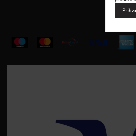
Korisnička podrška
Prihv
Registru