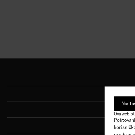
1
Dostupne boje
1
Dostu
3.490,00
RSD
2.090,00
RSD
3.49
Registracij
Shop
Sport
Nastav
Brend
Ova web-str
Poštovani 
Porudžbina
korisničko
prodavnic