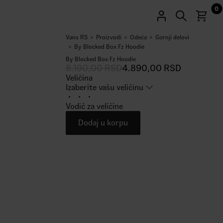
0
Vans RS
Proizvodi
Odeća
Gornji delovi
40
%
By Blocked Box Fz Hoodie
By Blocked Box Fz Hoodie
8.190,00
RSD
4.890,00
RSD
Veličina
Izaberite vašu veličinu
Vodič za veličine
Dodaj u korpu