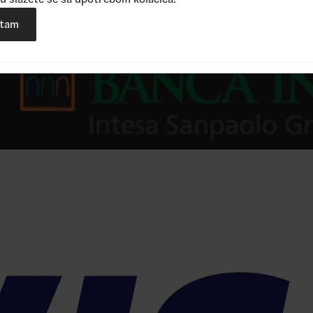
atam
j se