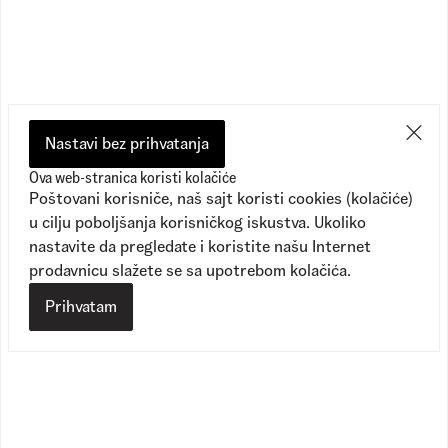
Preporučeno
Nastavi bez prihvatanja
Ova web-stranica koristi kolačiće
Poštovani korisniče, naš sajt koristi cookies (kolačiće)
u cilju poboljšanja korisničkog iskustva. Ukoliko
nastavite da pregledate i koristite našu Internet
prodavnicu slažete se sa upotrebom kolačića.
Prihvatam