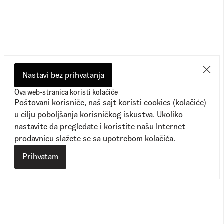
Preporučeno
Nastavi bez prihvatanja
Ova web-stranica koristi kolačiće
Poštovani korisniče, naš sajt koristi cookies (kolačiće)
u cilju poboljšanja korisničkog iskustva. Ukoliko
nastavite da pregledate i koristite našu Internet
prodavnicu slažete se sa upotrebom kolačića.
Prihvatam