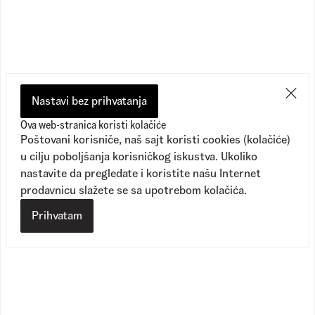
Preporučeno
Nastavi bez prihvatanja
Ova web-stranica koristi kolačiće
Poštovani korisniče, naš sajt koristi cookies (kolačiće)
u cilju poboljšanja korisničkog iskustva. Ukoliko
nastavite da pregledate i koristite našu Internet
prodavnicu slažete se sa upotrebom kolačića.
Prihvatam