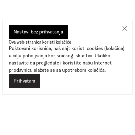
Nastavi bez prihvatanja
Ova web-stranica koristi kolačiće
Poštovani korisniče, naš sajt koristi cookies (kolačiće)
u cilju poboljšanja korisničkog iskustva. Ukoliko
nastavite da pregledate i koristite našu Internet
prodavnicu slažete se sa upotrebom kolačića.
Prihvatam
Curl Crew
Classic No S