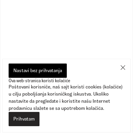
Classic No Show
Classic No Show
1
Dostupne boje
1
Dostupne boje
2.090,00
RSD
2.090,00
RSD
1.690,00
RSD
1.690,00
RSD
Nastavi bez prihvatanja
Ova web-stranica koristi kolačiće
Poštovani korisniče, naš sajt koristi cookies (kolačiće)
u cilju poboljšanja korisničkog iskustva. Ukoliko
nastavite da pregledate i koristite našu Internet
prodavnicu slažete se sa upotrebom kolačića.
Prihvatam