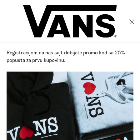
0
0
Vans RS
Proizvodi
Dodaci
Čarape
Čarape
Prikaži filtere
Sakrij filtere
13 proizvoda
Registracijom na naš sajt dobijate promo kod sa 25%
popusta za prvu kupovinu.