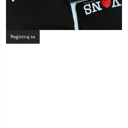
Checkerboard Crew
Checkerboard Crew
1
Dostupne boje
1
Dostupne boje
1.890,00
RSD
1.890,00
RSD
1.490,00
RSD
1.490,00
RSD
Registruj se