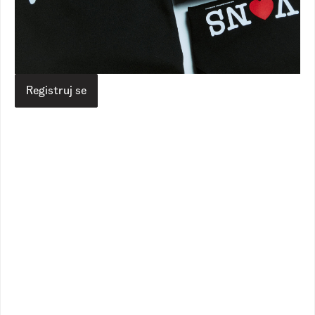
Vans RS
Proizvodi
Dodaci
Čarape
Checkerboard Crew
Checkerboard Crew
1.890,00
RSD
1.490,00
RSD
Veličina
Registruj se
Izaberite vašu veličinu
Vodič za veličine
Dodaj u korpu
Opis
Specifikacija