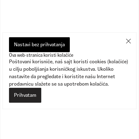
Preporučeno
Nastavi bez prihvatanja
Ova web-stranica koristi kolačiće
Poštovani korisniče, naš sajt koristi cookies (kolačiće)
u cilju poboljšanja korisničkog iskustva. Ukoliko
nastavite da pregledate i koristite našu Internet
prodavnicu slažete se sa upotrebom kolačića.
Prihvatam