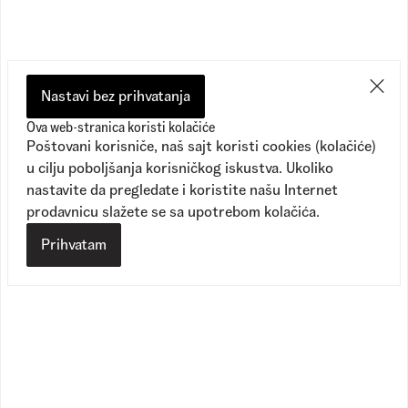
Nastavi bez prihvatanja
Ova web-stranica koristi kolačiće
Poštovani korisniče, naš sajt koristi cookies (kolačiće)
u cilju poboljšanja korisničkog iskustva. Ukoliko
nastavite da pregledate i koristite našu Internet
prodavnicu slažete se sa upotrebom kolačića.
Prihvatam
Skate Old Skool 36 +
Old Skool