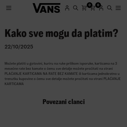
0
0
Kako sve mogu da platim?
Registracijom na naš sajt dobijate promo kod sa 25%
popusta za prvu kupovinu.
22/10/2025
Registruj se
Možete platiti u gotovini, kuriru na ruke prilikom isporuke, karticama na 3
mesečne rate bez kamate o čemu sve detalje možete pročitati na strani
PLAĆANJE KARTICAMA NA RATE BEZ KAMATE ili karticama jednokratno u
trenutku kupovine o čemu sve detalje možete pročitati na strani
PLAĆANJE
KARTICAMA
Povezani clanci