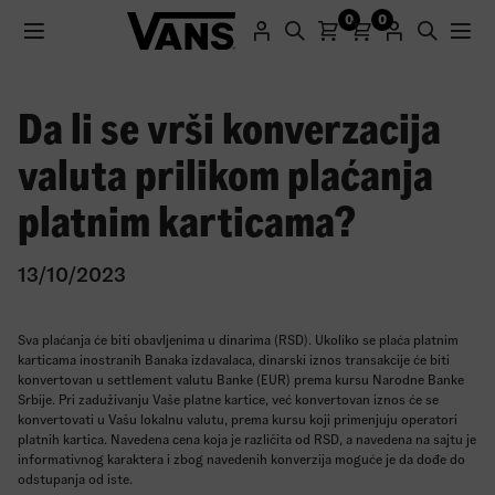
0
0
Da li se vrši konverzacija
Registracijom na naš sajt dobijate promo kod sa 25%
valuta prilikom plaćanja
popusta za prvu kupovinu.
platnim karticama?
Registruj se
13/10/2023
Sva plaćanja će biti obavljenima u dinarima (RSD). Ukoliko se plaća platnim
karticama inostranih Banaka izdavalaca, dinarski iznos transakcije će biti
konvertovan u settlement valutu Banke (EUR) prema kursu Narodne Banke
Srbije. Pri zaduživanju Vaše platne kartice, već konvertovan iznos će se
konvertovati u Vašu lokalnu valutu, prema kursu koji primenjuju operatori
platnih kartica. Navedena cena koja je različita od RSD, a navedena na sajtu je
informativnog karaktera i zbog navedenih konverzija moguće je da dođe do
odstupanja od iste.