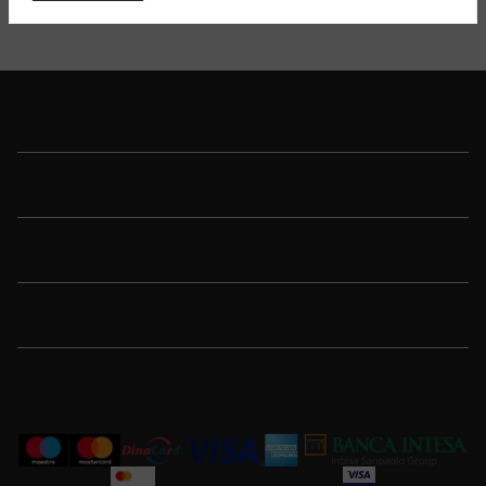
Detaljnije
Shop
Sport
Brend
Porudžbina
Korisnička podrška