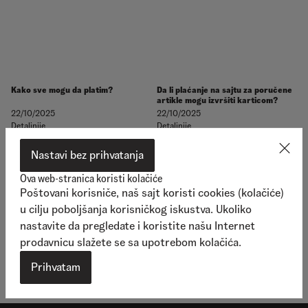
Kako sve mogu da platim?
Da li plaćanje na sajtu za poručene
artikle mogu izvršiti karticom?
22/10/2025
22/10/2025
Detaljnije
Detaljnije
Nastavi bez prihvatanja
Ova web-stranica koristi kolačiće
Poštovani korisniče, naš sajt koristi cookies (kolačiće)
u cilju poboljšanja korisničkog iskustva. Ukoliko
nastavite da pregledate i koristite našu Internet
Da li se vrši konverzacija valuta
prilikom plaćanja platnim
prodavnicu slažete se sa upotrebom kolačića.
karticama?
13/10/2023
Prihvatam
Detaljnije