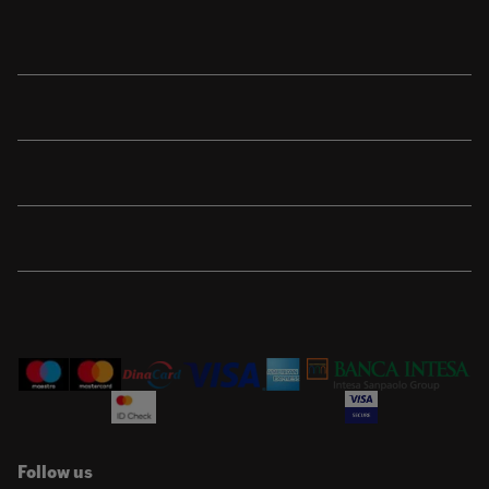
Shop
Sport
Brend
Porudžbina
Korisnička podrška
Follow us