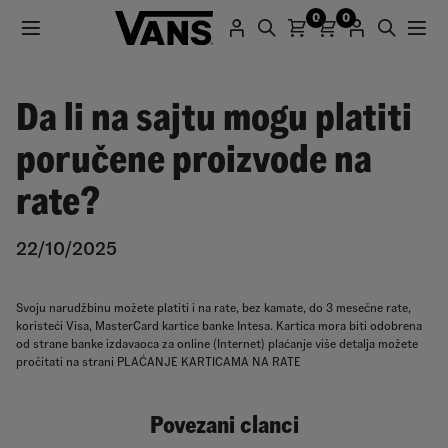
0
0
Da li na sajtu mogu platiti
poručene proizvode na
rate?
22/10/2025
Svoju narudžbinu možete platiti i na rate, bez kamate, do 3 mesečne rate,
koristeći Visa, MasterCard kartice banke Intesa. Kartica mora biti odobrena
od strane banke izdavaoca za online (Internet) plaćanje više detalja možete
pročitati na strani PLAĆANJE KARTICAMA NA RATE
Povezani clanci