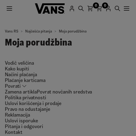
0
0
Vans RS
Najčešća pitanja
Moja porudžbina
Moja porudžbina
Vodič veličina
Kako kupiti
Načini plaćanja
Plaćanje karticama
Povrati
Zamena artikla
Povrat novčanih sredstva
Politika privatnosti
Uslovi korišćenja i prodaje
Pravo na odustajanje
Reklamacija
Uslovi isporuke
Pitanja i odgovori
Kontakt