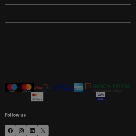
Sport
Brend
Porudžbina
Korisnička podrška
Follow us