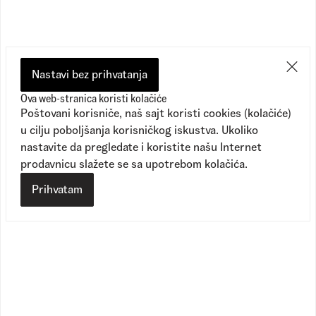
Nastavi bez prihvatanja
Ova web-stranica koristi kolačiće
Poštovani korisniče, naš sajt koristi cookies (kolačiće)
u cilju poboljšanja korisničkog iskustva. Ukoliko
nastavite da pregledate i koristite našu Internet
prodavnicu slažete se sa upotrebom kolačića.
Prihvatam
Lilly Tank
Rugby Stripe