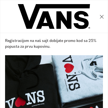
0
0
31
%
Registracijom na naš sajt dobijate promo kod sa 25%
popusta za prvu kupovinu.