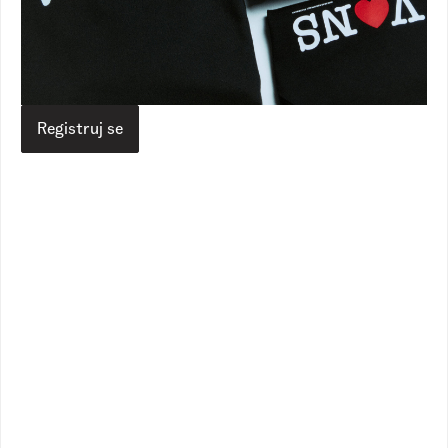
Vans RS
Proizvodi
Odeća
Donji delovi
Primary Ii Elastic Boardshort
Primary Ii Elastic Boardshort
6.490,00
RSD
4.490,00
RSD
Registruj se
Veličina
Izaberite vašu veličinu
Vodič za veličine
Dodaj u korpu
Opis
Specifikacija