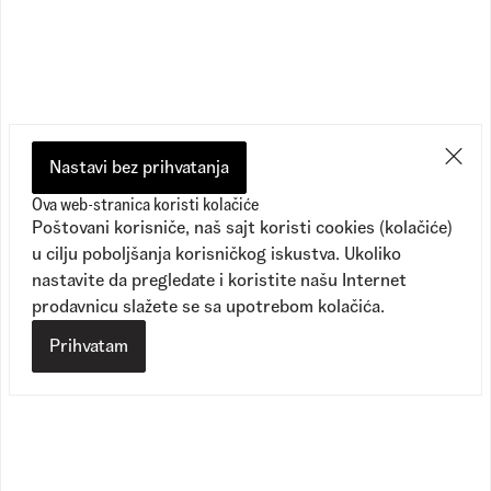
Preporučeno
Nastavi bez prihvatanja
Ova web-stranica koristi kolačiće
Poštovani korisniče, naš sajt koristi cookies (kolačiće)
u cilju poboljšanja korisničkog iskustva. Ukoliko
nastavite da pregledate i koristite našu Internet
prodavnicu slažete se sa upotrebom kolačića.
Prihvatam