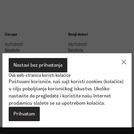
Čarape
Donji delovi
10/11/2025
06/11/2025
Detaljnije
Detaljnije
Nastavi bez prihvatanja
Ova web-stranica koristi kolačiće
Poštovani korisniče, naš sajt koristi cookies (kolačiće)
u cilju poboljšanja korisničkog iskustva. Ukoliko
nastavite da pregledate i koristite našu Internet
Gornji delovi
prodavnicu slažete se sa upotrebom kolačića.
06/11/2025
Detaljnije
Prihvatam