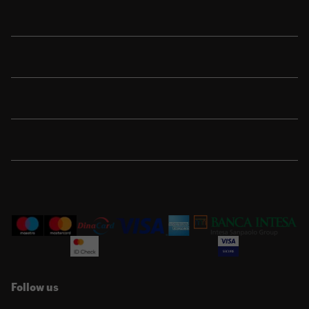
Shop
Sport
Brend
Porudžbina
Korisnička podrška
Follow us