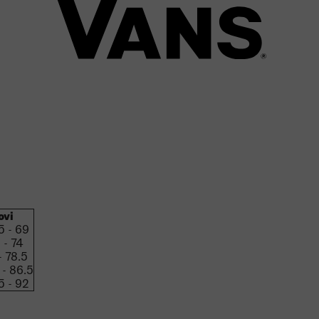
ovi
5 - 69
 - 74
- 78.5
 - 86.5
5 - 92