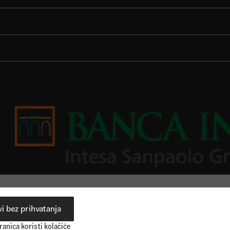
i bez prihvatanja
anica koristi kolačiće