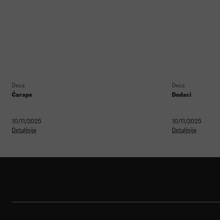
Deca
Deca
Čarape
Dodaci
10/11/2025
10/11/2025
Detaljnije
Detaljnije
Shop
Sport