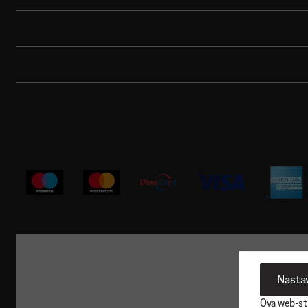
Brend
Porudžbina
Korisnička podrška
Nastav
Ova web-str