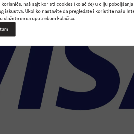
korisniče, naš sajt koristi cookies (kolačiće) u cilju poboljšanja
g iskustva. Ukoliko nastavite da pregledate i koristite našu Int
u slažete se sa upotrebom kolačića.
om na naš sajt dobijate promo kod sa 25% popusta za prvu kup
atam
j se