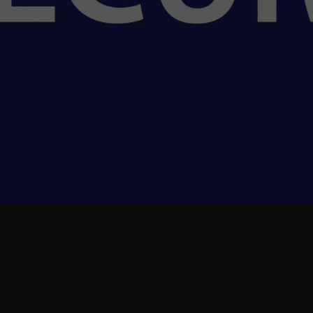
alog
O nama