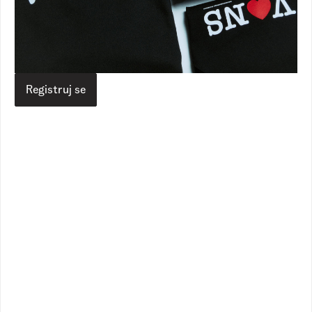
Knu Skool
Knu Skool
1
Dostupne boje
1
Dostupne boje
11.190,00
RSD
11.790,00
RSD
6.690,00
RSD
7.090,00
RSD
Registruj se