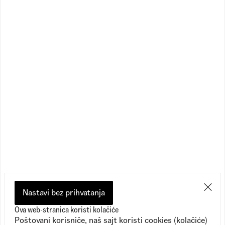
Knu Skool
Knu Skool
1
Dostupne boje
1
Dostupne boje
12.290,00
RSD
12.290,00
RSD
7.390,00
RSD
7.390,00
RSD
Nastavi bez prihvatanja
Ova web-stranica koristi kolačiće
Poštovani korisniče, naš sajt koristi cookies (kolačiće)