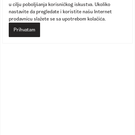
u cilju poboljšanja korisničkog iskustva. Ukoliko
nastavite da pregledate i koristite našu Internet
prodavnicu slažete se sa upotrebom kolačića.
Knu Skool
Knu Skool
1
Dostupne boje
1
Dostupne boje
Prihvatam
11.090,00
RSD
11.190,00
RSD
8.890,00
RSD
8.990,00
RSD