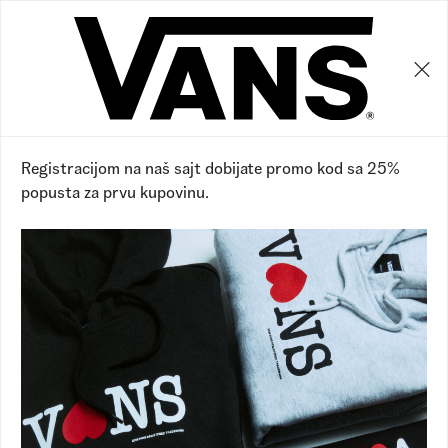
0
0
Vans RS
Proizvodi
Proizvodi
Prikaži filtere
Sakrij filtere
6 proizvoda
Registracijom na naš sajt dobijate promo kod sa 25%
popusta za prvu kupovinu.