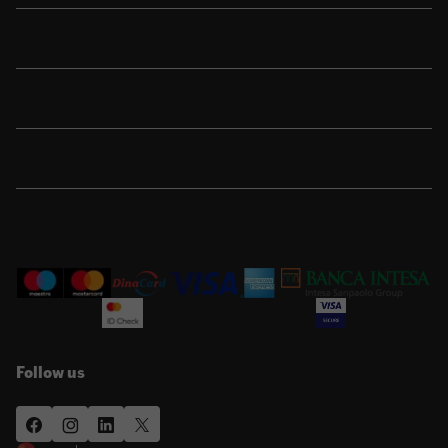
Sport
Brend
Porudžbina
Korisnička podrška
Follow us