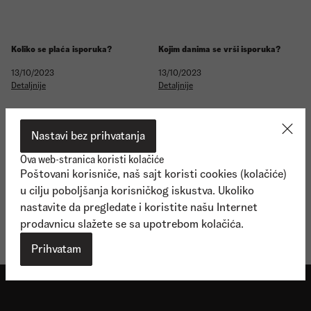
Koliko se plaća isporuka?
Kojim danima se vrši isporuka?
13/10/2023
13/10/2023
Detaljnije
Detaljnije
Nastavi bez prihvatanja
Ova web-stranica koristi kolačiće
Poštovani korisniče, naš sajt koristi cookies (kolačiće)
u cilju poboljšanja korisničkog iskustva. Ukoliko
Koji je minimalni iznos za
poručivanje?
nastavite da pregledate i koristite našu Internet
13/10/2023
prodavnicu slažete se sa upotrebom kolačića.
Detaljnije
Prihvatam
Shop