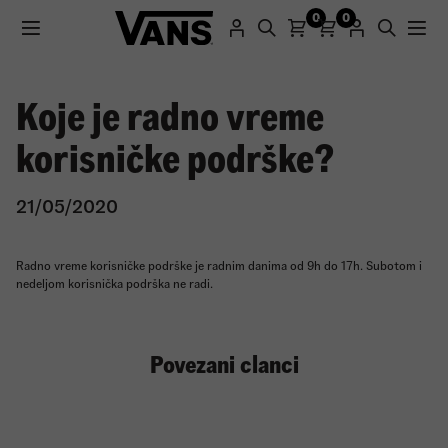
0
0
Koje je radno vreme
Registracijom na naš sajt dobijate promo kod sa 25%
korisničke podrške?
popusta za prvu kupovinu.
21/05/2020
Registruj se
Radno vreme korisničke podrške je radnim danima od 9h do 17h. Subotom i
nedeljom korisnička podrška ne radi.
Povezani clanci