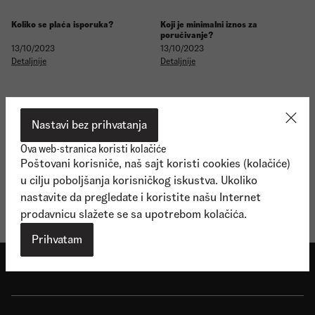
Koliko se plaća isporuka?
Koji je minimalni iznos za
poručivanje?
13/10/2023
13/10/2023
Detaljnije
Detaljnije
Nastavi bez prihvatanja
Ova web-stranica koristi kolačiće
Poštovani korisniče, naš sajt koristi cookies (kolačiće)
Da li je moguća isporuka van
Srbije?
u cilju poboljšanja korisničkog iskustva. Ukoliko
13/10/2023
nastavite da pregledate i koristite našu Internet
Detaljnije
prodavnicu slažete se sa upotrebom kolačića.
Prihvatam
Shop