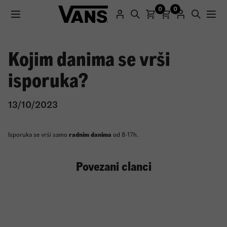
0
0
Kojim danima se vrši
Registracijom na naš sajt dobijate promo kod sa 25%
isporuka?
popusta za prvu kupovinu.
13/10/2023
Registruj se
Isporuka se vrši samo
radnim danima
od 8-17h.
Povezani clanci