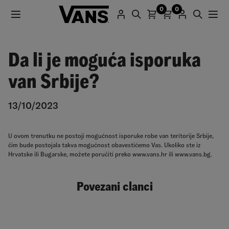
0
0
Da li je moguća isporuka
van Srbije?
13/10/2023
U ovom trenutku ne postoji mogućnost isporuke robe van teritorije Srbije,
čim bude postojala takva mogućnost obavestićemo Vas. Ukoliko ste iz
Hrvatske ili Bugarske, možete poručiti preko www.vans.hr ili www.vans.bg.
Povezani clanci