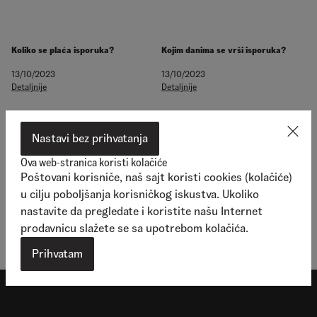
Koliko se plaća isporuka?
Kojim danima se vrši isporuka?
13/10/2023
13/10/2023
Detaljnije
Detaljnije
Nastavi bez prihvatanja
Ova web-stranica koristi kolačiće
Poštovani korisniče, naš sajt koristi cookies (kolačiće)
u cilju poboljšanja korisničkog iskustva. Ukoliko
Koji je minimalni iznos za
poručivanje?
nastavite da pregledate i koristite našu Internet
13/10/2023
prodavnicu slažete se sa upotrebom kolačića.
Detaljnije
Prihvatam
Shop