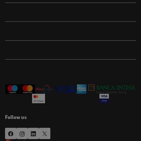
Sport
Brend
Porudžbina
Korisnička podrška
Follow us