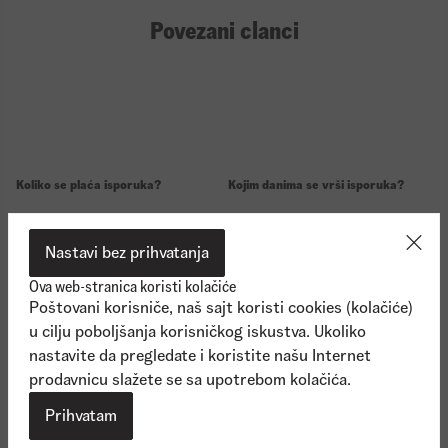
Povezani clanci
Koliko se plaća isporuka?
Kojim danima se vrši isporuka?
13/10/2023
13/10/2023
Detaljnije
Detaljnije
Nastavi bez prihvatanja
Ova web-stranica koristi kolačiće
Poštovani korisniče, naš sajt koristi cookies (kolačiće)
u cilju poboljšanja korisničkog iskustva. Ukoliko
nastavite da pregledate i koristite našu Internet
prodavnicu slažete se sa upotrebom kolačića.
Koji je minimalni iznos za
poručivanje?
Prihvatam
13/10/2023
Detaljnije