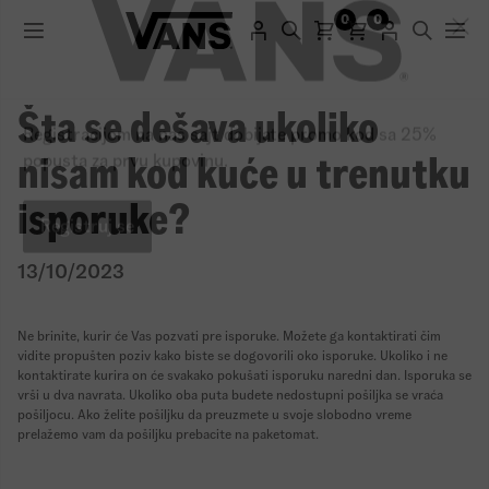
0
0
Šta se dešava ukoliko
nisam kod kuće u trenutku
Registracijom na naš sajt dobijate promo kod sa 25%
popusta za prvu kupovinu.
isporuke?
Registruj se
13/10/2023
Ne brinite, kurir će Vas pozvati pre isporuke. Možete ga kontaktirati čim
vidite propušten poziv kako biste se dogovorili oko isporuke. Ukoliko i ne
kontaktirate kurira on će svakako pokušati isporuku naredni dan. Isporuka se
vrši u dva navrata. Ukoliko oba puta budete nedostupni pošiljka se vraća
pošiljocu. Ako želite pošiljku da preuzmete u svoje slobodno vreme
prelažemo vam da pošiljku prebacite na paketomat.