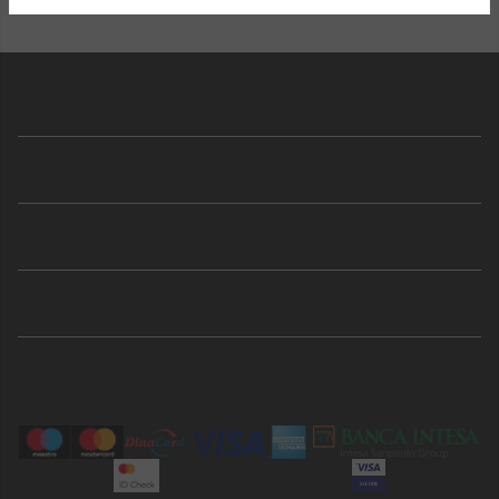
Shop
Sport
Brend
Porudžbina
Korisnička podrška