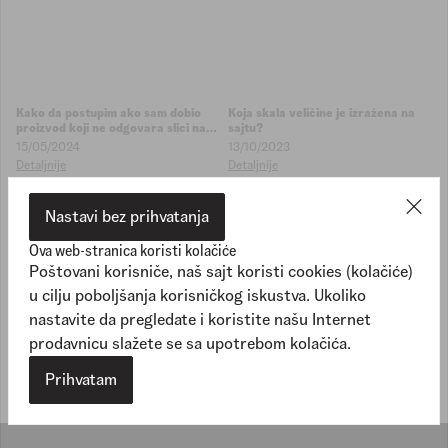
Kako da postupim ako sam dobio
Koja skala veličine je izražena na
proizvod koji ne odgovara slici na
sajtu?
sajtu?
15/05/2024
13/10/2023
Detaljnije
Detaljnije
Nastavi bez prihvatanja
Ova web-stranica koristi kolačiće
Poštovani korisniče, naš sajt koristi cookies (kolačiće)
u cilju poboljšanja korisničkog iskustva. Ukoliko
Kojom tabelom veličina se vodim
nastavite da pregledate i koristite našu Internet
prilikom kupovine unisex modela
prodavnicu slažete se sa upotrebom kolačića.
obuće?
13/10/2023
Detaljnije
Prihvatam