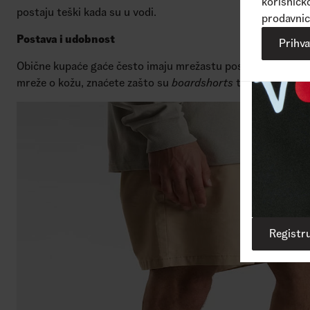
korisničko
postaju teški kada su u vodi.
prodavnic
Postava i udobnost
Prihv
Obične kupaće gaće često imaju mrežastu postavu.
Boardsh
mreže o kožu, znaćete zašto su
boardshorts
tako popularni
Registru