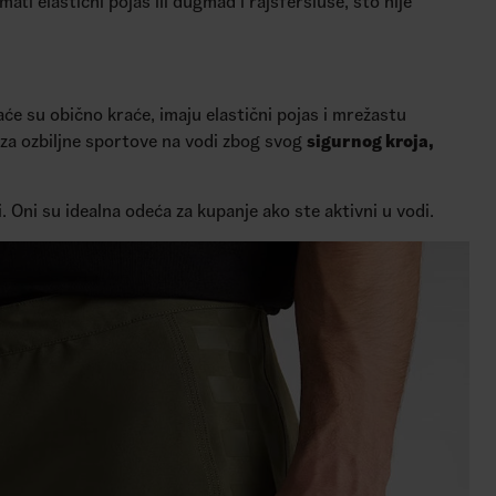
ati elastični pojas ili dugmad i rajsferšluse, što nije
aće su obično kraće, imaju elastični pojas i mrežastu
za ozbiljne sportove na vodi zbog svog
sigurnog kroja,
. Oni su idealna odeća za kupanje ako ste aktivni u vodi.