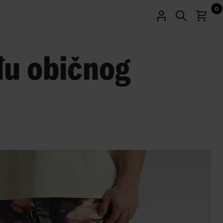
0
eđu običnog