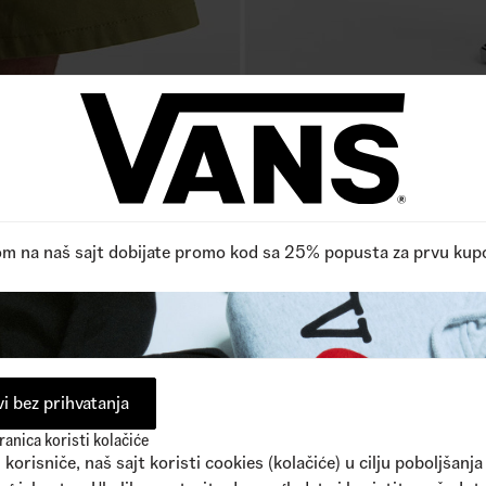
g šortsa
? Hajde da produbimo:
om na naš sajt dobijate promo kod sa 25% popusta za prvu kup
asa i
cargo
šortsa, do kratkog, funkcionalnog i laganog šortsa z
portove na vodi
. Drugim rečima, najbolji
boardshorts
su dizajni
i bez prihvatanja
anica koristi kolačiće
ka, teksasa ili poliestera. Međutim, pamučni i teksas šorts brzo
korisniče, naš sajt koristi cookies (kolačiće) u cilju poboljšanja
 sintetičke tkanine
(obično mešavine poliestera ili najlona). To