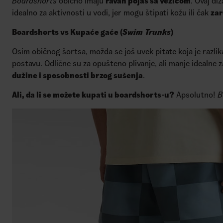
Boardshorts
obično imaju
ravan pojas sa vezicom
. Ovaj di
idealno za aktivnosti u vodi, jer mogu štipati kožu ili čak
zar
Boardshorts vs Kupaće gaće (
Swim Trunks
)
Osim običnog šortsa, možda se još uvek pitate koja je razli
postavu. Odlične su za opušteno plivanje, ali manje idealne z
dužine i sposobnosti brzog sušenja
.
Ali, da li se možete kupati u boardshorts-u?
Apsolutno!
B