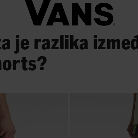
ta je razlika izm
horts?