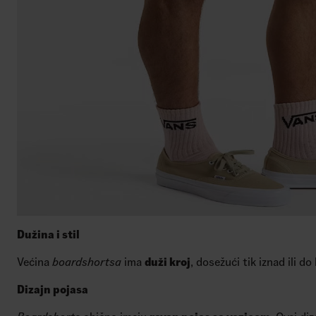
Dužina i stil
Većina
boardshortsa
ima
duži kroj
, dosežući tik iznad ili d
Dizajn pojasa