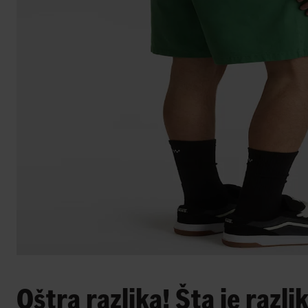
Oštra razlika! Šta je raz