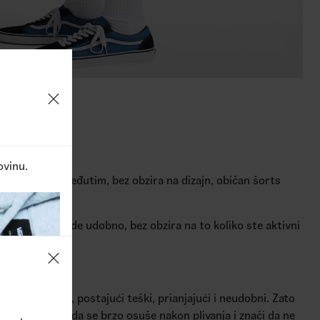
ovinu.
a teretanu. Međutim, bez obzira na dizajn, običan šorts
rani da vam bude udobno, bez obzira na to koliko ste aktivni
 upijaju vodu, postajući teški, prianjajući i neudobni. Zato
 im omogućava da se brzo osuše nakon plivanja i znači da ne