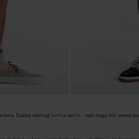
o kolena. Dužina običnog šortsa varira – neki mogu biti veoma krat