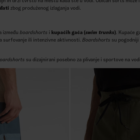
zajn ih drži čvrsto na mestu kada ste u vodi. Običan šorts može im
đati
zbog produženog izlaganja vodi.
ka između
boardshorts
i
kupaćih gaća (
swim trunks
)
. Kupaće g
a surfovanje ili intenzivne aktivnosti.
Boardshorts
su pogodniji 
oardshorts
su dizajnirani posebno za plivanje i sportove na vodi