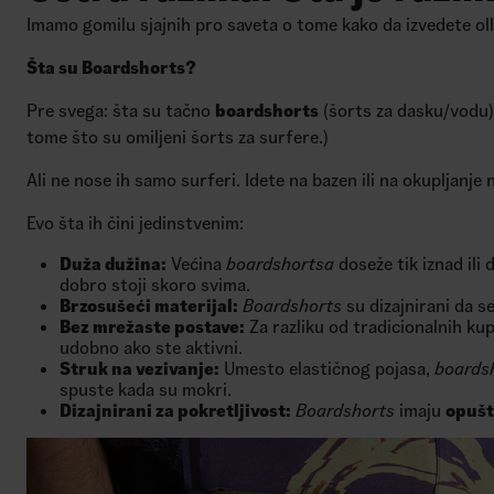
Imamo gomilu sjajnih pro saveta o tome kako da izvedete ollie
Šta su Boardshorts?
Pre svega: šta su tačno
boardshorts
(šorts za dasku/vodu)?
tome što su omiljeni šorts za surfere.)
Ali ne nose ih samo surferi. Idete na bazen ili na okupljanje
Evo šta ih čini jedinstvenim:
Duža dužina:
Većina
boardshortsa
doseže tik iznad ili 
dobro stoji skoro svima.
Brzosušeći materijal:
Boardshorts
su dizajnirani da s
Bez mrežaste postave:
Za razliku od tradicionalnih kup
udobno ako ste aktivni.
Struk na vezivanje:
Umesto elastičnog pojasa,
boards
spuste kada su mokri.
Dizajnirani za pokretljivost:
Boardshorts
imaju
opušt