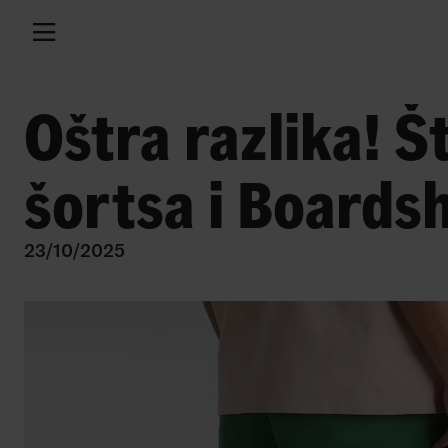
Oštra razlika! Š
šortsa i Boards
23/10/2025