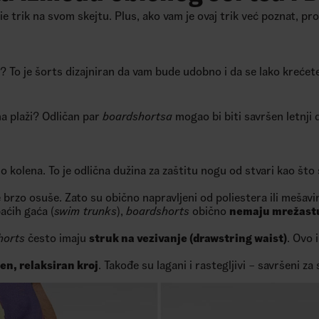
 trik na svom skejtu. Plus, ako vam je ovaj trik već poznat, pro
 To je šorts dizajniran da vam bude udobno i da se lako krećete
 na plaži? Odličan par
boardshortsa
mogao bi biti savršen letnji 
do kolena. To je odlična dužina za zaštitu nogu od stvari kao što
e brzo osuše. Zato su obično napravljeni od poliestera ili mešavi
aćih gaća (
swim trunks
),
boardshorts
obično
nemaju mrežastu
horts
često imaju
struk na vezivanje (drawstring waist)
. Ovo 
en, relaksiran kroj
. Takođe su lagani i rastegljivi – savršeni za