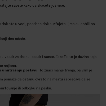
čitajte savete kako da skačete još više.
 dok ste u vodi, posebno dok surfujete. (Ime su dobili po
donji deo odeće.
 su vosak za dasku, pesak i sunce. Takođe, to je dužina koja
ne najlona.
 unutrašnju postavu
. To znači manje trenja, pa vam je
im pomaže da ostanu čvrsto na mestu i sprečava da se
 surfovanje ili odbojku na pesku.