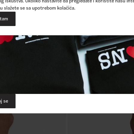
g iskustva. Ukoliko nastavite da pregledate i koristite našu Int
u slažete se sa upotrebom kolačića.
atam
orts
je izbegavaju kako bi bili
udobniji za surfovanje
i druge ak
.
j se