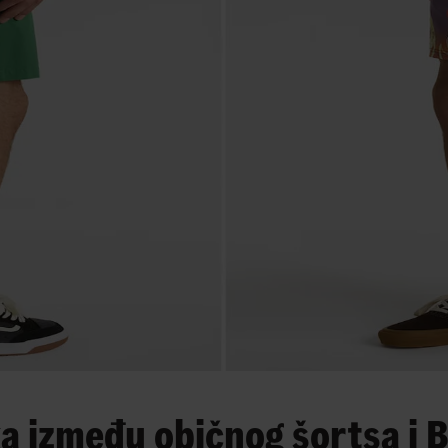
lika između običnog šortsa i