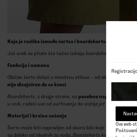
Koja je razlika između šortsa i boardshortsa?
Još uvek se pitate šta tačno izdvaja
boardshorts
od
obično
Funkcija i namena
Registracij
Običan šorts dolazi u mnoštvu stilova – od elegantnog teks
nije dizajniran da se kvasi
.
Boardshorts
, s druge strane, su
posebno napravljeni za s
u vodi, radeći sve od surfovanja do vožnje
jet skija
.
Nastav
Materijal i brzina sušenja
Ova web-str
Šorts može biti napravljen od skoro bilo koje tkanine — pamu
Poštovani 
su daleko od idealnih za vodu.
Boardshorts
koriste
lagane,