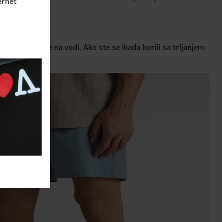
ernet
tivne sportove na vodi. Ako ste se ikada borili sa trljanjem