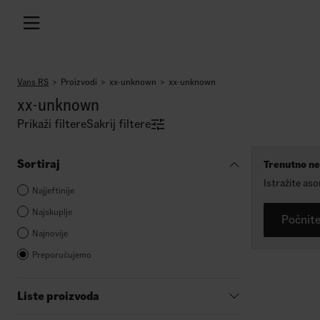
Vans RS
Proizvodi
xx-unknown
xx-unknown
xx-unknown
Prikaži filtere
Sakrij filtere
Sortiraj
Trenutno ne
Istražite as
Najjeftinije
Najskuplje
Počnit
Najnovije
Preporučujemo
Liste proizvoda