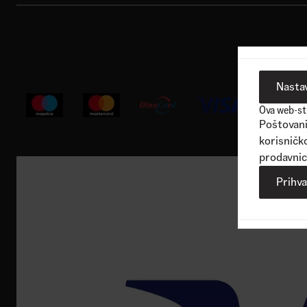
Korisnička podrška
Nastav
Ova web-str
Poštovani 
korisničko
prodavnic
Prihv