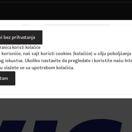
i bez prihvatanja
anica koristi kolačiće
korisniče, naš sajt koristi cookies (kolačiće) u cilju poboljšanja
g iskustva. Ukoliko nastavite da pregledate i koristite našu Int
u slažete se sa upotrebom kolačića.
atam