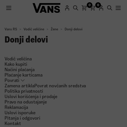
0
0
Vans RS
Vodič veličine
Žene
Donji delovi
Registracijom na naš sajt dobijate promo kod sa 25%
Donji delovi
popusta za prvu kupovinu.
Registruj se
Vodič veličina
Kako kupiti
Načini plaćanja
Plaćanje karticama
Povrati
Zamena artikla
Povrat novčanih sredstva
Politika privatnosti
Uslovi korišćenja i prodaje
Pravo na odustajanje
Reklamacija
Uslovi isporuke
Pitanja i odgovori
Kontakt